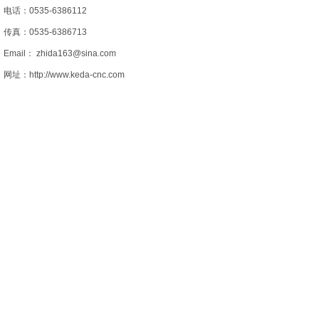
电话：0535-6386112
传真：0535-6386713
Email： zhida163@sina.com
网址：http://www.keda-cnc.com